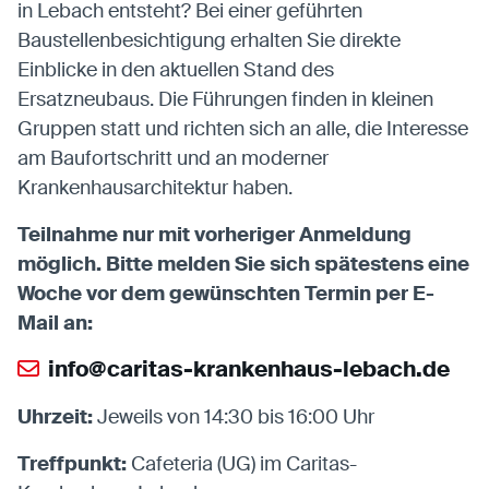
in Lebach entsteht? Bei einer geführten
Baustellenbesichtigung erhalten Sie direkte
Einblicke in den aktuellen Stand des
Statistiken
Ersatzneubaus. Die Führungen finden in kleinen
Statistiken-Cookies erfassen Informationen
Gruppen statt und richten sich an alle, die Interesse
anonym. Diese Informationen helfen uns zu
verstehen, wie unsere Besucher unsere Website
am Baufortschritt und an moderner
nutzen.
Krankenhausarchitektur haben.
Matomo
Teilnahme nur mit vorheriger Anmeldung
Anbieter:
Matomo
möglich. Bitte melden Sie sich spätestens eine
Woche vor dem gewünschten Termin per E-
Mail an:
info@caritas-krankenhaus-lebach.de
Uhrzeit:
Jeweils von 14:30 bis 16:00 Uhr
Treffpunkt:
Cafeteria (UG) im Caritas-