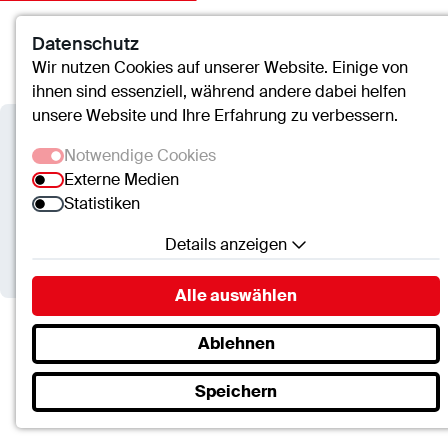
Datenschutz
Kontakt
Suche
Menü
Wir nutzen Cookies auf unserer Website. Einige von
ihnen sind essenziell, während andere dabei helfen
unsere Website und Ihre Erfahrung zu verbessern.
Caritas-Krankenhaus Lebach
Notwendige Cookies
Externe Medien
Baubesichtigungen für
Statistiken
interessierte Bürgerinnen
Details anzeigen
und Bürger
Notwendige Cookies
Alle auswählen
Essenzielle Cookies ermöglichen grundlegende
Funktionen und sind für die einwandfreie Funktion
Ablehnen
Caritas-Krankenhaus Lebach
Termine
der Website erforderlich.
Baubesichtigungen für interessierte Bürgerinnen…
Speichern
SC.Cookie
Name:
mscookie