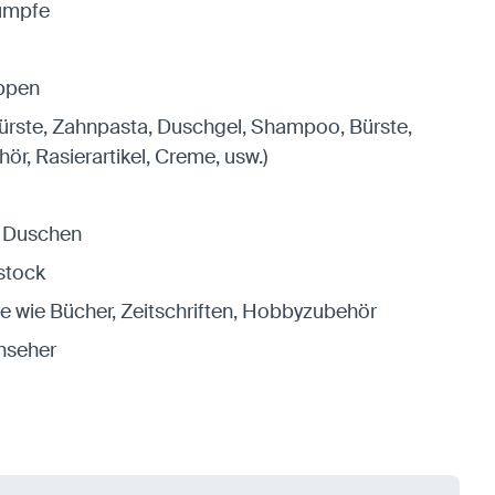
ümpfe
ppen
bürste, Zahnpasta, Duschgel, Shampoo, Bürste,
r, Rasierartikel, Creme, usw.)
 Duschen
hstock
 wie Bücher, Zeitschriften, Hobbyzubehör
rnseher