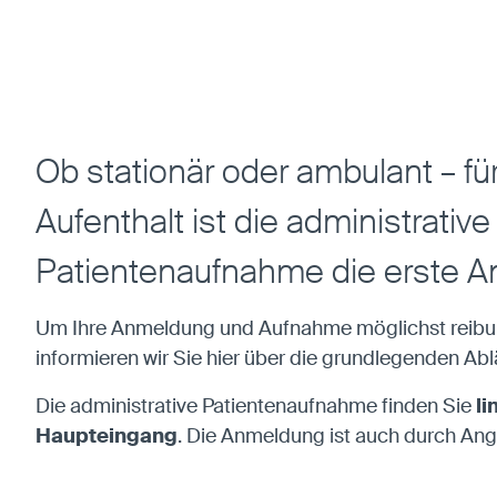
entsperren.
Statistiken
Statistiken-Cookies erfassen Informationen
anonym. Diese Informationen helfen uns zu
Ob stationär oder ambulant – fü
verstehen, wie unsere Besucher unsere Website
nutzen.
Aufenthalt ist die administrative
Matomo
Patientenaufnahme die erste Anl
Anbieter:
Matomo
Um Ihre Anmeldung und Aufnahme möglichst reibun
informieren wir Sie hier über die grundlegenden Abl
Die administrative Patientenaufnahme finden Sie
li
Haupteingang
. Die Anmeldung ist auch durch An