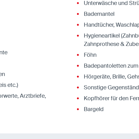
Unterwäsche und Str
Bademantel
Handtücher, Waschla
Hygieneartikel (Zahn
Zahnprothese & Zubehö
nte
Föhn
Badepantoletten zum
en
Hörgeräte, Brille, Ge
s etc.)
Sonstige Gegenstände
rwerte, Arztbriefe,
Kopfhörer für den Fe
Bargeld