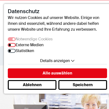
Datenschutz
Wir nutzen Cookies auf unserer Website. Einige von
ihnen sind essenziell, während andere dabei helfen
unsere Website und Ihre Erfahrung zu verbessern.
Notwendige Cookies
Externe Medien
Statistiken
Details anzeigen
Notwendige Cookies
Alle auswählen
Essenzielle Cookies ermöglichen grundlegende
Ablehnen
Speichern
Funktionen und sind für die einwandfreie Funktion
der Website erforderlich.
SC.Cookie
Name:
mscookie