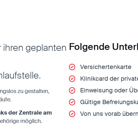
Folgende Unter
r ihren geplanten
Versichertenkarte
aufstelle.
Klinikcard der priva
Einweisung oder Üb
gslos zu gestalten,
äufe.
Gültige Befreiungsk
nks der Zentrale am
Von uns vorab über
gehörige möglich.