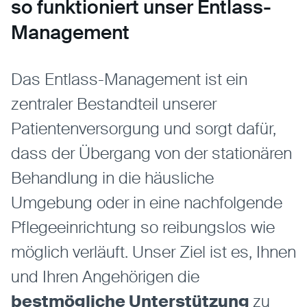
so funktioniert unser Entlass-
Management
Statistiken
Statistiken-Cookies erfassen Informationen
Das Entlass-Management ist ein
anonym. Diese Informationen helfen uns zu
verstehen, wie unsere Besucher unsere Website
zentraler Bestandteil unserer
nutzen.
Patientenversorgung und sorgt dafür,
Matomo
dass der Übergang von der stationären
Anbieter:
Matomo
Behandlung in die häusliche
Umgebung oder in eine nachfolgende
Pflegeeinrichtung so reibungslos wie
möglich verläuft. Unser Ziel ist es, Ihnen
und Ihren Angehörigen die
bestmögliche Unterstützung
zu