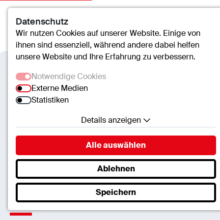
Datenschutz
Kontakt
Suche
Menü
Wir nutzen Cookies auf unserer Website. Einige von
ihnen sind essenziell, während andere dabei helfen
unsere Website und Ihre Erfahrung zu verbessern.
Notwendige Cookies
Externe Medien
Statistiken
Details anzeigen
Notwendige Cookies
Alle auswählen
Essenzielle Cookies ermöglichen grundlegende
Funktionen und sind für die einwandfreie Funktion
Ablehnen
der Website erforderlich.
Speichern
SC.Cookie
Caritas-Krankenhaus Lebach
Name:
mscookie