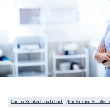
Anbieter:
Eigentümer dieser Website
Zweck:
Speichert die vom Benutzer ausgewählten
Cookieeinstellungen.
Cookie Laufzeit:
2 Wochen
Externe Medien
Mit Ihrer Zustimmung erlauben Sie das Laden von
externen Medien.
Vimeo
Anbieter:
Vimeo Inc.
Zweck:
Verwendung um Vimeo-Videoinhalte zu
entsperren.
Youtube
Anbieter:
Youtube LLC
Caritas-Krankenhaus Lebach
Karriere und Ausbildu
Zweck:
Verwendung um Youtube-Videoinhalte zu