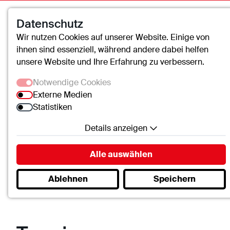
Datenschutz
Wir nutzen Cookies auf unserer Website. Einige von
ihnen sind essenziell, während andere dabei helfen
unsere Website und Ihre Erfahrung zu verbessern.
Notwendige Cookies
Externe Medien
Statistiken
Details anzeigen
Caritas-Krankenhaus Lebach
Termine
Notwendige Cookies
Alle auswählen
Essenzielle Cookies ermöglichen grundlegende
Ablehnen
Speichern
Funktionen und sind für die einwandfreie Funktion
der Website erforderlich.
SC.Cookie
Name:
mscookie