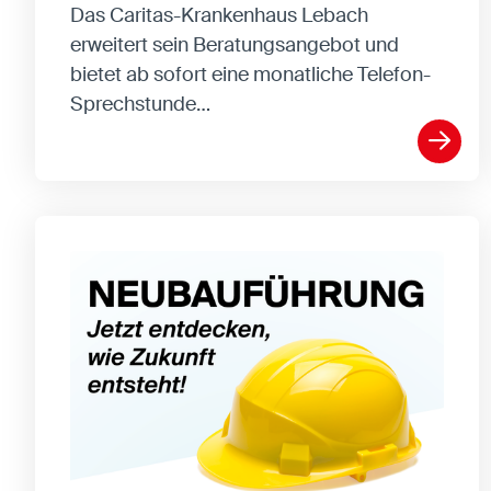
entsperren.
Das Caritas-Krankenhaus Lebach
erweitert sein Beratungsangebot und
bietet ab sofort eine monatliche Telefon-
Statistiken
Sprechstunde…
Statistiken-Cookies erfassen Informationen
anonym. Diese Informationen helfen uns zu
verstehen, wie unsere Besucher unsere Website
nutzen.
Matomo
Anbieter:
Matomo