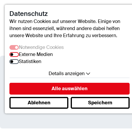
Datenschutz
Wir nutzen Cookies auf unserer Website. Einige von
ihnen sind essenziell, während andere dabei helfen
unsere Website und Ihre Erfahrung zu verbessern.
Notwendige Cookies
Externe Medien
Statistiken
Details anzeigen
Caritas-Krankenhaus Lebach
Notwendige Cookies
Alle auswählen
Essenzielle Cookies ermöglichen grundlegende
Baubesichtigungen für intere
Ablehnen
Speichern
Funktionen und sind für die einwandfreie Funktion
der Website erforderlich.
SC.Cookie
Name:
mscookie