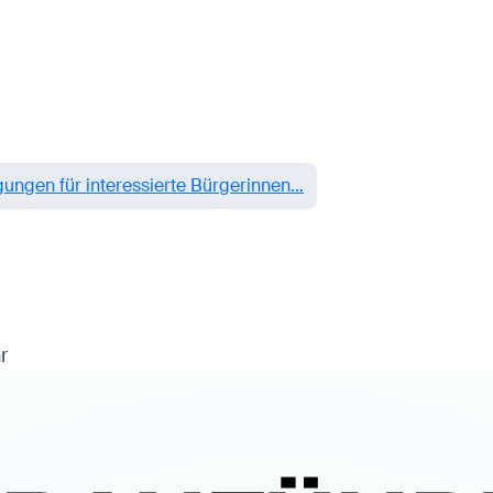
ungen für interessierte Bürgerinnen…
r