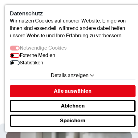
Datenschutz
Kontakt
Suche
Menü
Wir nutzen Cookies auf unserer Website. Einige von
ihnen sind essenziell, während andere dabei helfen
unsere Website und Ihre Erfahrung zu verbessern.
Caritas-Krankenhaus Lebach
Notwendige Cookies
Externe Medien
Pflegefachkraft (m/w/d)
Statistiken
Endoskopie
Details anzeigen
Spezialisierte Pflege in einem
Notwendige Cookies
Alle auswählen
Essenzielle Cookies ermöglichen grundlegende
erfahrenen Team
Funktionen und sind für die einwandfreie Funktion
Ablehnen
der Website erforderlich.
Speichern
SC.Cookie
Name:
mscookie