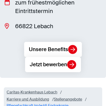
zum frühestmöglichen
Eintrittstermin
Statistiken
Statistiken-Cookies erfassen Informationen
66822 Lebach
anonym. Diese Informationen helfen uns zu
verstehen, wie unsere Besucher unsere Website
nutzen.
Unsere Benefits
Matomo
Anbieter:
Matomo
Jetzt bewerben
Caritas-Krankenhaus Lebach
Karriere und Ausbildung
Stellenangebote
Pflegefachkraft (m/w/d) Endoskopie