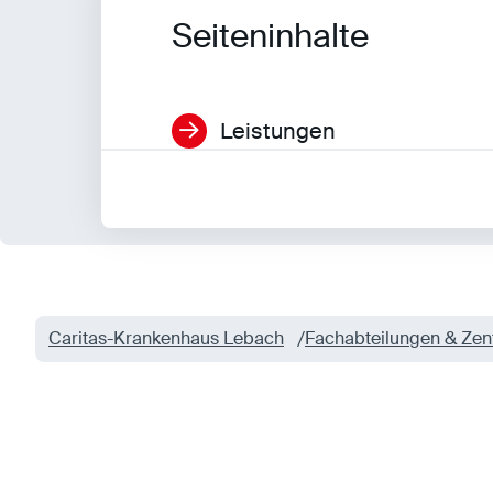
entsperren.
Seiteninhalte
Statistiken
Leistungen
Statistiken-Cookies erfassen Informationen
anonym. Diese Informationen helfen uns zu
verstehen, wie unsere Besucher unsere Website
nutzen.
Matomo
Anbieter:
Matomo
Caritas-Krankenhaus Lebach
Fachabteilungen & Zen