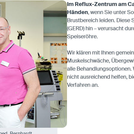
Im Reflux-Zentrum am Ca
Händen
, wenn Sie unter 
Brustbereich leiden. Diese
(GERD) hin – verursacht du
Speiseröhre.
Wir klären mit Ihnen gemei
Muskelschwäche, Übergewic
alle Behandlungsoptione
nicht ausreichend helfen, 
Verfahren an.
med. Bernhardt,