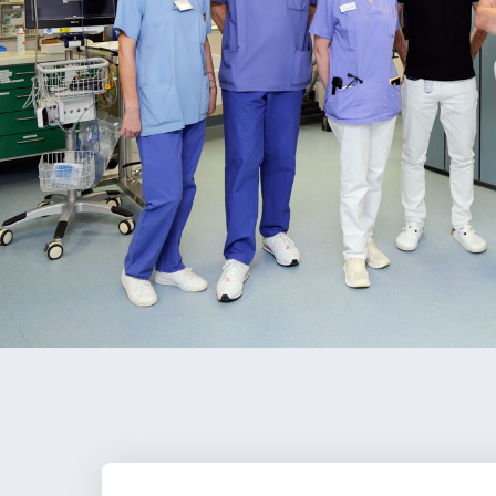
Anbieter:
Eigentümer dieser Website
Zweck:
Speichert die vom Benutzer ausgewählten
Cookieeinstellungen.
Cookie Laufzeit:
2 Wochen
Externe Medien
Mit Ihrer Zustimmung erlauben Sie das Laden von
externen Medien.
Vimeo
Anbieter:
Vimeo Inc.
Zweck:
Verwendung um Vimeo-Videoinhalte zu
entsperren.
Youtube
Anbieter:
Youtube LLC
Zweck:
Verwendung um Youtube-Videoinhalte zu