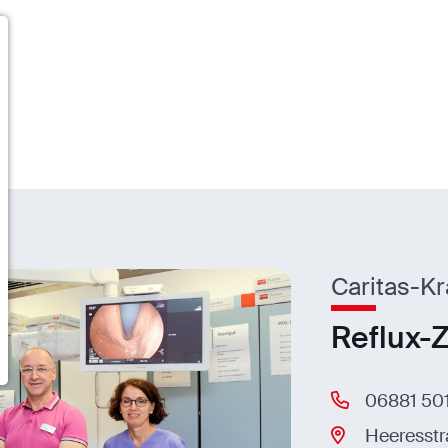
Caritas-K
Reflux-
06881 50
Heeresstr